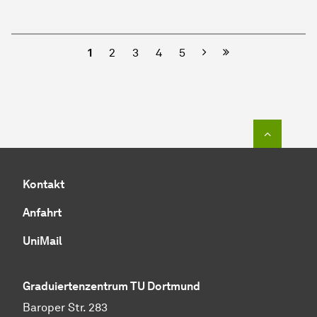
Nächste
1
2
3
4
5
Zum Seit
Kontakt
Anfahrt
UniMail
Graduiertenzentrum TU Dortmund
Baroper Str. 283