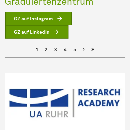
Graduiertenzentrum
GZ auf Instagram
GZ auf LinkedIn
Nächste
1
2
3
4
5